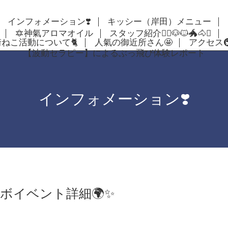
インフォメーション❣️
キッシー（岸田）メニュー
🔯神氣アロマオイル
スタッフ紹介🦸‍♀️🐶🐱🐲🐴✨
街ねこ活動について🐈
人氣の御近所さん🤩
アクセス🚇🚴
【波動セラピー】によるぶっ飛び体験レポート
インフォメーション❣️
コラボイベント詳細🌍✨