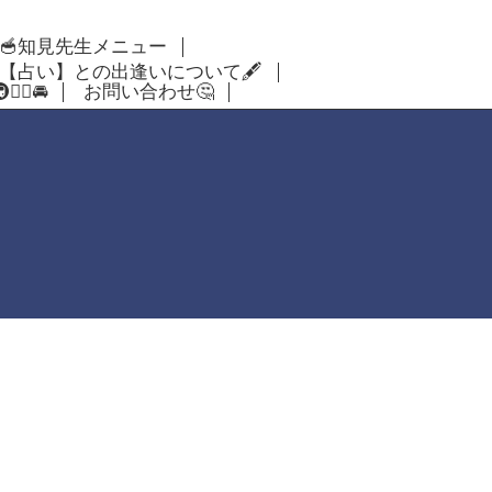
🥣知見先生メニュー
【占い】との出逢いについて🖋
‍♂️🚘
お問い合わせ🤔