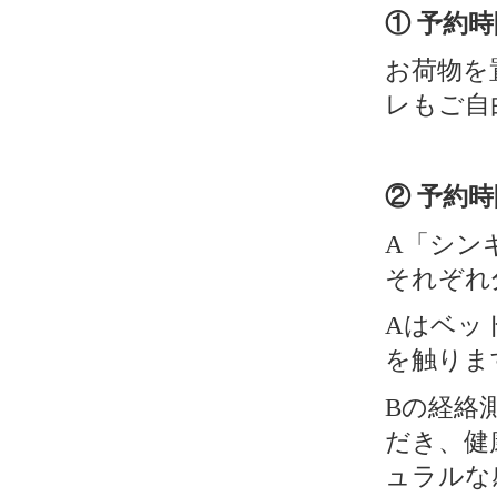
① 予約
お荷物を
レもご自
② 予約
「シン
A
それぞれ
Aはベッ
を触りま
の経絡
B
だき、健
ュラルな