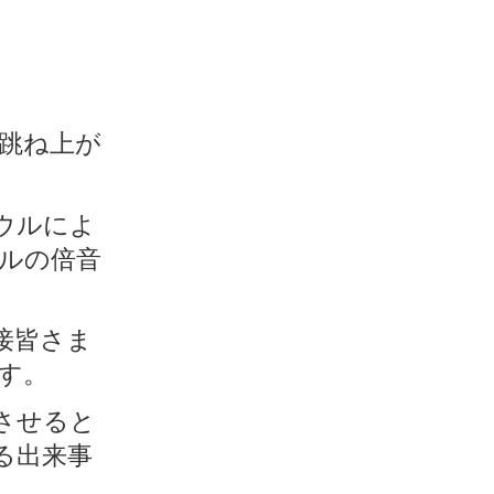
跳ね上が
ウルによ
ルの倍音
接皆さま
す。
させると
る出来事