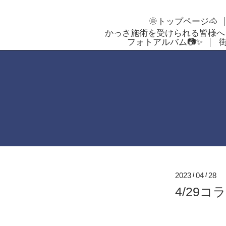
🌞トップページ🐴
かっさ施術を受けられる皆様へ
フォトアルバム📷✨
2023
04
28
/
/
4/29