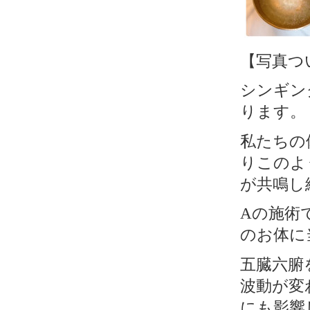
【写真つ
シンギン
ります。
私たちの
りこのよ
が共鳴し
の施術
A
のお体に
五臓六腑
波動が変
にも影響