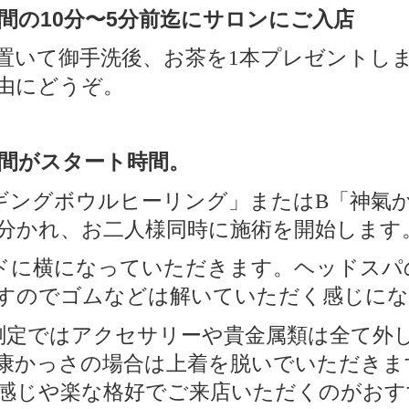
時間の10分〜5分前迄にサロンにご入店
置いて御手洗後、お茶を
本プレゼントし
1
由にどうぞ。
時間がスタート時間。
ギングボウルヒーリング」または
「神氣
B
分かれ、お二人様同時に施術を開始します
ヘッドスパ
ドに横になっていただきます。
すのでゴムなどは解いていただく感じにな
測定ではアクセサリーや貴金属類は全て外
康かっさの場合は上着を脱いでいただきま
感じや楽な格好でご来店いただくのがおす