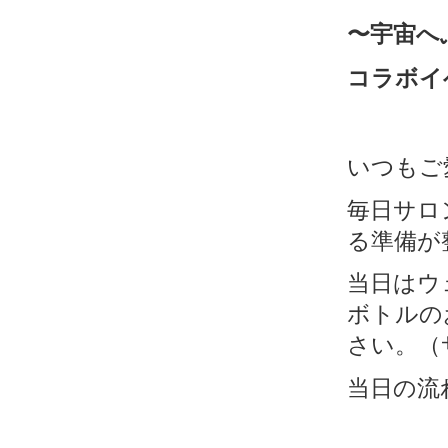
〜宇宙へ
コラボイ
いつもご
毎日サロ
る準備が
当日はウ
ボトルの
さい。（
当日の流