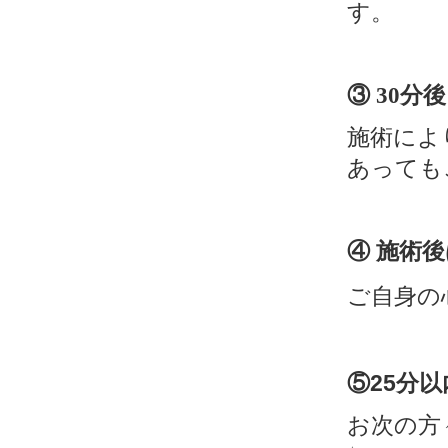
す。
③
分後
30
施術によ
あっても
④
施術後
ご自身の
⑤25分
お次の方