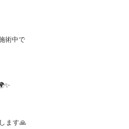
施術中で
✨
ます🙏