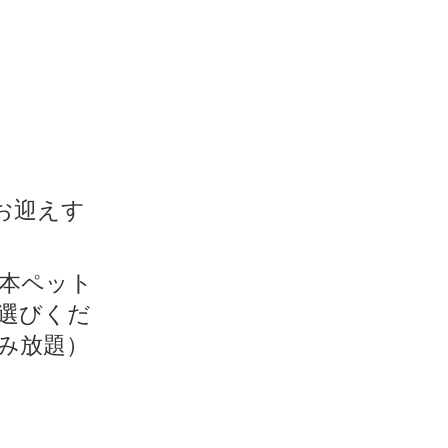
お迎えす
本ペット
選びくだ
み放題）