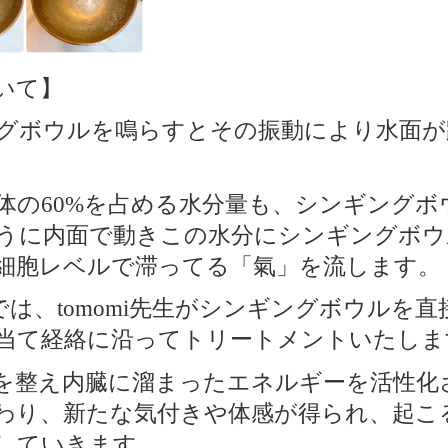
いて】
グボウルを鳴らすとその振動により水面が
体の
を占める水分量も、シンギングボ
60%
うに内面で動きこの水分にシンギングボウ
細胞レベルで滞ってる「氣」を流します。
では、
先生がシンギングボウルを直
tomomi
当て経絡に沿ってトリートメントいたしま
を整え内臓に溜まったエネルギーを活性化
わり、新たな気付きや体感が得られ、起こ
していきます。