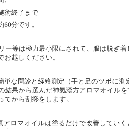
間〉
施術終了まで
約
分です。
60
リー等は極力最小限にされて、服は脱ぎ着
でお越しください。
簡単な問診と経絡測定（手と足のツボに測
の結果から選んだ神氣漢方アロマオイルを
ってから刮痧をします。
氣アロマオイルは塗るだけで改善していく