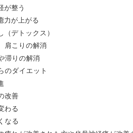
経が整う
癒力が上がる
し（デトックス）
、肩こりの解消
や滞りの解消
らのダイエット
進
の改善
変わる
くなる