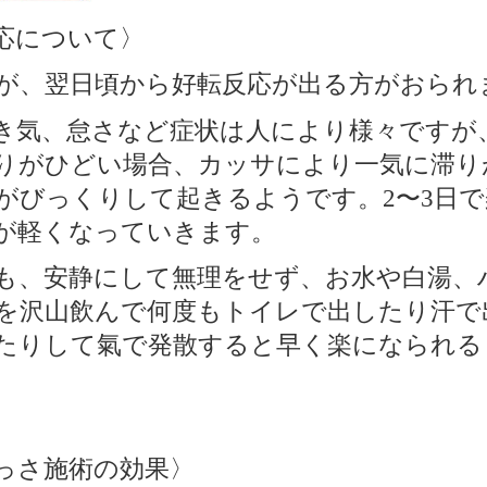
応について〉
が、翌日頃から好転反応が出る方がおられ
き気、怠さなど症状は人により様々ですが
りがひどい場合、カッサにより一気に滞り
がびっくりして起きるようです。
〜
日で
2
3
が軽くなっていきます。
も、安静にして無理をせず、お水や白湯、
を沢山飲んで何度もトイレで出したり汗で
たりして氣で発散すると早く楽になられる
っさ施術の効果〉