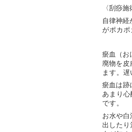
〈刮痧施
自律神経
がポカポ
瘀血（お
廃物を皮
ます。遅
瘀血は跡
あまり心
です。
お水や白
出したり