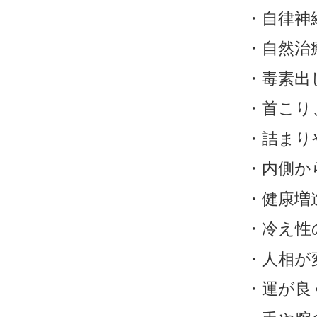
・自律神
・自然治
・毒素出
・首こり
・詰まり
・内側か
・健康増
・冷え性
・人相が
・運が良