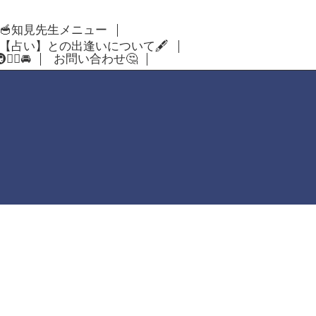
🥣知見先生メニュー
【占い】との出逢いについて🖋
‍♂️🚘
お問い合わせ🤔