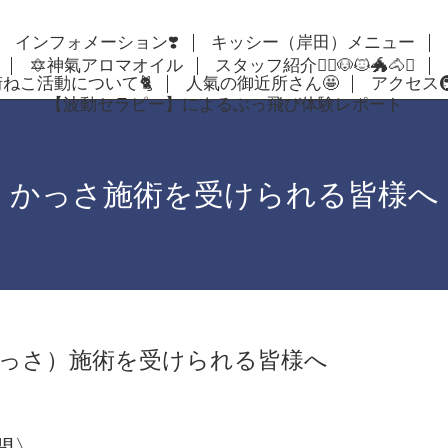
インフォメーション❣️
キッシー（岸田）メニュー
🔯神氣アロマオイル
スタッフ紹介🦸‍♀️🐶🐱🐲🐴✨
街ねこ活動について🐈
人氣の御近所さん🤩
アクセス🚇🚴
【波動セラピー】によるぶっ飛び体験レポート
かっさ施術を受けられる皆様へ
っさ）施術を受けられる皆様へ