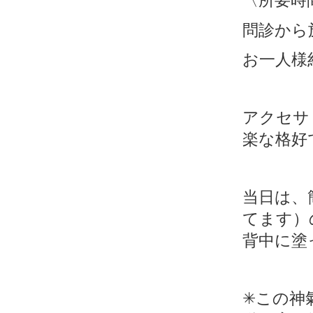
〈所要時
問診から
お一人様
アクセサ
楽な格好
当日は、
てます）
背中に塗
この神
✳︎