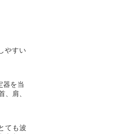
しやすい
定器を当
首、肩、
とても波