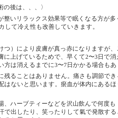
術の後は、、、〉
が整いリラックス効果等で眠くなる方が多
カして冷え性も改善していきます。
けつ）により皮膚が真っ赤になりますが、
膚に上げているためで、早くて
〜
日で消
2
3
い方は消えるまでに
〜
日かかる場合もあ
3
7
に残ることはありません。痛さも調節でき
配はないと思います。瘀血が体内にあるほ
湯、ハーブティーなどを沢山飲んで何度も
汗で出したり、笑ったりして氣で発散する