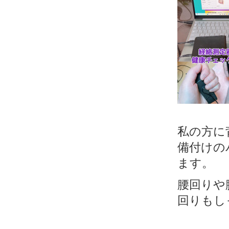
私の方に
備付けの
ます。
腰回りや
回りもし