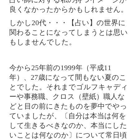
良くなかったからかもしれません。
しかし
代・・・【占い】の世界に
20
関わることになってしまうとは思い
もしませんでした。
今から
年前の
年（平成
25
1999
11
年）、
歳になって間もない夏のこ
27
とでした。それまでゴルフキャディ
ーや事務職、クロス（壁紙）職人な
どと目の前にきたものを夢中でやっ
ていましたが、〔自分は本当は何を
して生きるべきなのか、本当にした
いことは何なのか〕について常日頃