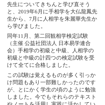
先生についてきちんと学び直そう
と、
年
月に手相学を大仏龍鳳先
2019
6
生から、
月に人相学を朱麗華先生か
7
ら学びました。
同年
月、第二回観相学検定試験
11
（主催
公益社団法人
日本易学連合
会）手相学の初級と中級、人相学の
初級と中級の計四つの検定試験を受
けて全てに合格しました。
この試験は覚えるものが多く引っか
け問題もあり一部難しかったのです
が、とにかく学生の頃のように勉強
しました。今でもそれらのテキスト
やノートを活用し実践に活かしてい