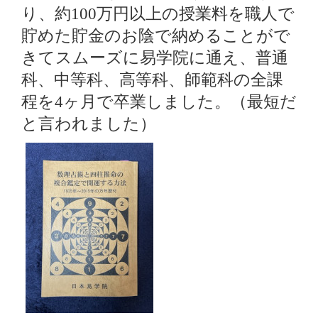
り、約
万円以上の授業料を職人で
100
貯めた貯金のお陰で納めることがで
きてスムーズに易学院に通え、普通
科、中等科、高等科、師範科の全課
程を
ヶ月で卒業しました。（最短だ
4
と言われました）