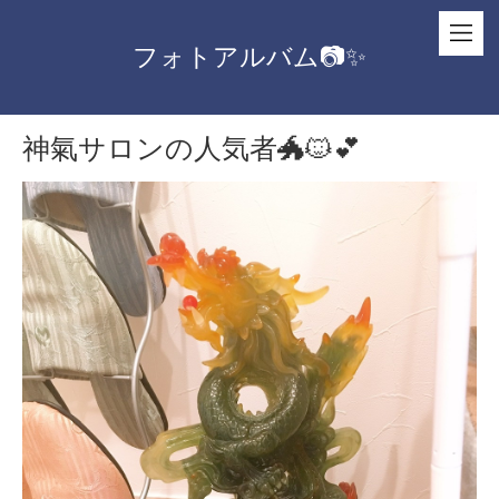
フォトアルバム📷✨
神氣サロンの人気者🐲🐱💕