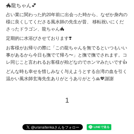
🐲龍ちゃん💕
占い業に関わった約20年前に出会った時から、なぜか身内の
様に良くしてくださる風水師の先生が昔、 移転祝いにくだ
さったドラゴン、龍ちゃん🐲
定期的に水浴びさせております❣️
お客様がお帰りの際に「この龍ちゃんを無でるといつもいい
事があるから今日も撫でて帰ろ〜」と撫で撫でされます。コ
レ同じこと言われるお客様が殆どなのでホンマみたいです👍
どんな時も幸せを惜しみなく与えようとする台湾の血を引く
温かい風水師玄海先生ありがとうありがとう🙏💖謝謝
1