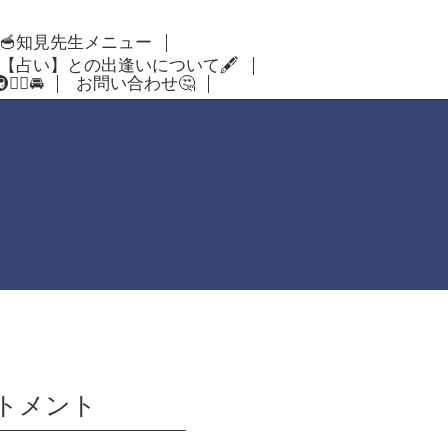
🥣知見先生メニュー
【占い】との出逢いについて🖋
‍♂️🚘
お問い合わせ🤔
トメント