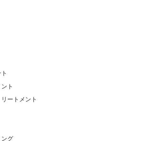
ト
ント
リートメント
ング