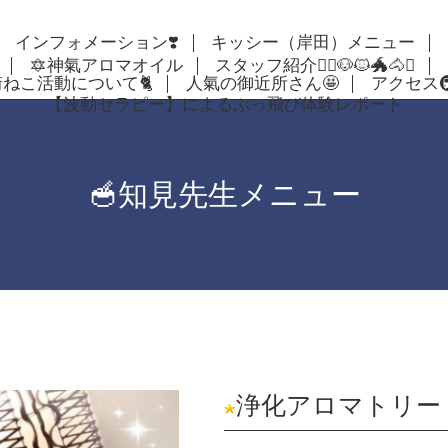
インフォメーション❣️
キッシー（岸田）メニュー
🔯神氣アロマオイル
スタッフ紹介🦸‍♀️🐶🐱🐲🐴✨
街ねこ活動について🐈
人氣の御近所さん🤩
アクセス🚇🚴
【波動セラピー】によるぶっ飛び体験レポート
🥣知見先生メニュー
浄化アロマトリー