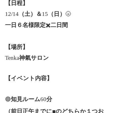
【日程】
12/14
（土）＆
15
（日）
🌝
一日６名様限定
✖️
二日間
【場所】
Tenka
神氣サロン
【イベント内容】
🟣
知見ルーム
60
分
（前日正午までに
■
のどちらか１つお