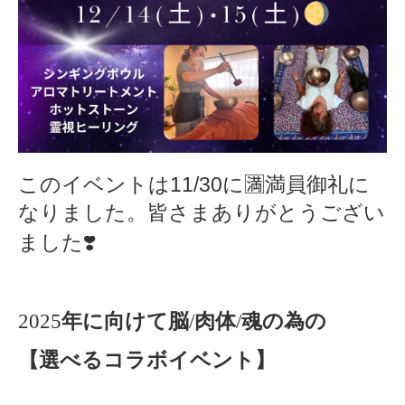
このイベントは11/30に🈵満員御礼に
なりました。皆さまありがとうござい
ました❣️
2025
年に向けて脳
/
肉体
/
魂の為の
【選べるコラボイベント】