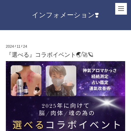
インフォメーション❣️
2024
/
11
/
24
『選べる』コラボイベント🌏🚀🪐