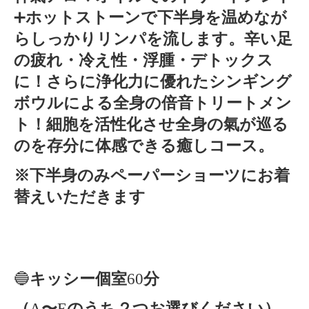
➕
ホットストーンで下半身を温めなが
らしっかりリンパを流します。辛い足
の疲れ・冷え性・浮腫・デトックス
に！さらに浄化力に優れたシンギング
ボウルによる全身の倍音トリートメン
ト！細胞を活性化させ全身の氣が巡る
のを存分に体感できる癒しコース。
※下半身のみペーパーショーツにお着
替えいただきます
🔵
キッシー個室
60
分
（
A
〜
E
のうち２つお選びください）