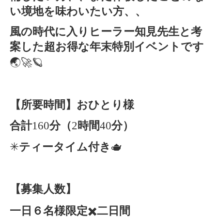
い境地を味わいたい方、、
風の時代に入りヒーラー知見先生と考
案した超お得な年末特別イベントです
🌏🚀🪐
【所要時間】おひとり様
合計
160
分（
2
時間
40
分）
✳︎
ティータイム付き
🫖
【募集人数】
一日６名様限定
✖️
二日間