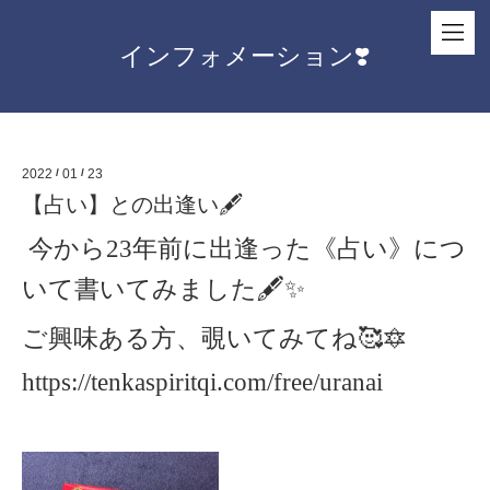
インフォメーション❣️
2022
/
01
/
23
【占い】との出逢い🖋
今から
年前に出逢った
《占い》につ
23
いて書いてみました
🖋✨
ご興味ある方、覗いてみてね
🥰🔯
https://tenkaspiritqi.com/free/uranai