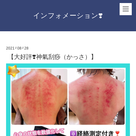
インフォメーション❣️
2021
/
08
/
28
【大好評❣️神氣刮痧（かっさ）】