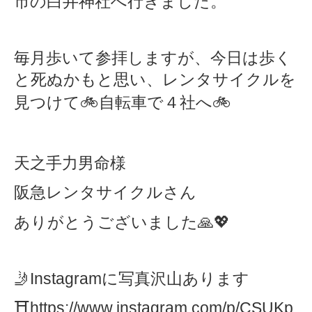
市の白井神社へ行きました。
毎月歩いて参拝しますが、今日は歩く
と死ぬかもと思い、レンタサイクルを
見つけて
🚲
自転車で４社へ
🚲
天之手力男命様
阪急レンタサイクルさん
ありがとうございました
🙏💖
🤳
Instagram
に写真沢山あります
⛩
https://www.instagram.com/p/CSUKp