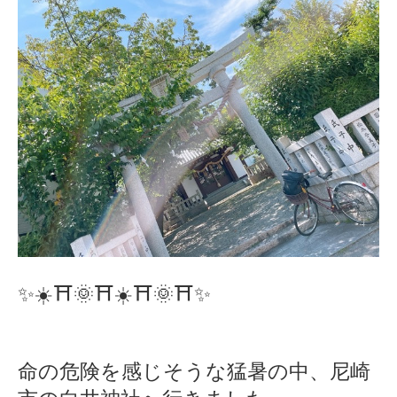
✨☀️⛩🌞⛩☀️⛩🌞⛩✨
命の危険を感じそうな猛暑の中、尼崎