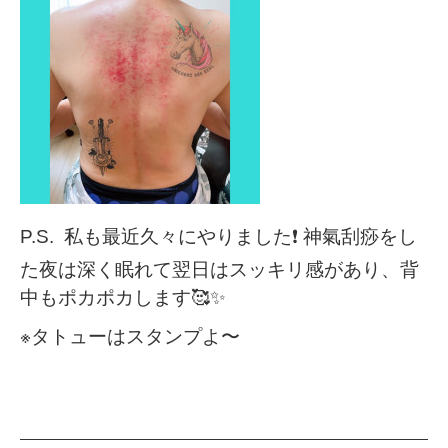
P.S.
私も最近久々にやりました
❗️
神氣刮痧をし
た夜は深く眠れて翌日はスッキリ感があり、背
中もポカポカします🥰✨
※
タトューはスタンプよ〜