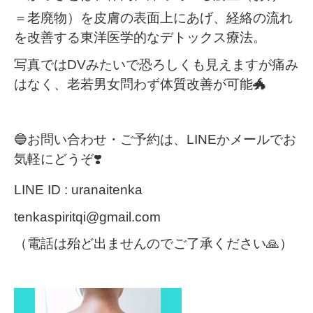
＝老廃物）を皮膚の表面上にあげ、経絡の流れ
を改善する東洋医学的なデトックス療法。
写真では
DV
みたいで恐ろしくも見えますが痛み
はなく、老若男女問わず体質改善が可能
🐲
🔵
お問い合わせ・ご予約は、
LINE
かメールでお
気軽にどうぞ
❣️
LINE ID : uranaitenka
tenkaspiritqi@gmail.com
（電話は殆ど出ませんのでご了承ください
🙏
）