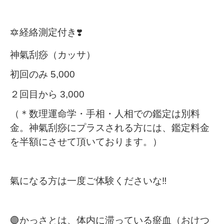
🔯
経絡測定付き
❣️
神氣刮痧（カッサ）
初回のみ
5,000
２回目から
3,000
（＊数理運命学・手相・人相での鑑定は別料
金。神氣刮痧にプラスされる方には、鑑定料金
を半額にさせて頂いております。）
氣になる方は一度ご体験くださいな
‼️
🟣
かっさとは、体内に滞っている瘀血（おけつ