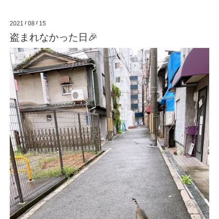
2021
/
08
/
15
盗まれなかった日🎉