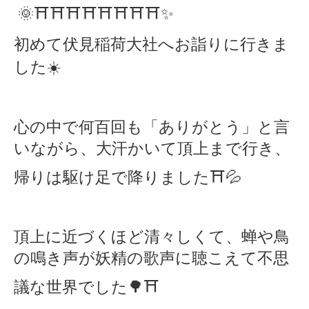
🌞⛩⛩⛩⛩⛩⛩⛩⛩✨
初めて伏見稲荷大社へお詣りに行きま
した
☀️
心の中で何百回も「ありがとう」と言
いながら、大汗かいて頂上まで行き、
帰りは駆け足で降りました
⛩💦
頂上に近づくほど清々しくて、蝉や鳥
の鳴き声が妖精の歌声に聴こえて不思
議な世界でした
🌳⛩