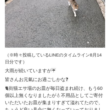
（※時々投稿しているLINEのタ
イムライン8月14
日分です）
大雨が続いていますが☔️
皆さんお元氣にお過ごしかな❓
🐈街猫エサ場のお皿が毎日盗まれ続け、もう60
個以上無くなりましたが💧不用品としてご寄付
いただいたお皿が集まりすぎて溢れてたので、
ちょうど良い具合に無くなっていっておりまし