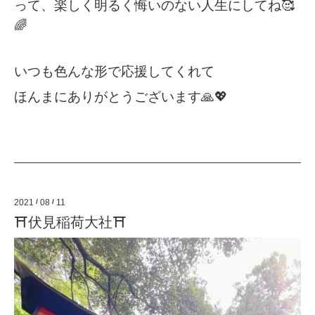
って、楽しく明るく悔いのない人生にしてね🥰
🌈
いつも色んな形で応援してくれて
ほんまにありがとうございます🙏💖
2021
/
08
/
11
⛩伏見稲荷大社⛩